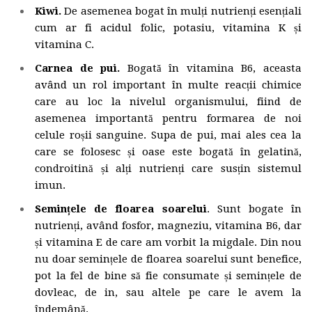
Kiwi.
De asemenea bogat în mulți nutrienți esențiali
cum ar fi acidul folic, potasiu, vitamina K și
vitamina C.
Carnea de pui.
Bogată în vitamina B6, aceasta
având un rol important în multe reacții chimice
care au loc la nivelul organismului, fiind de
asemenea importantă pentru formarea de noi
celule roșii sanguine. Supa de pui, mai ales cea la
care se folosesc și oase este bogată în gelatină,
condroitină și alți nutrienți care susțin sistemul
imun.
Semințele de floarea soarelui
. Sunt bogate în
nutrienți, având fosfor, magneziu, vitamina B6, dar
și vitamina E de care am vorbit la migdale. Din nou
nu doar semințele de floarea soarelui sunt benefice,
pot la fel de bine să fie consumate și semințele de
dovleac, de in, sau altele pe care le avem la
îndemână.