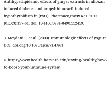
Antihyperlipidemic effects of ginger extracts in alloxan-
induced diabetes and propylthiouracil-induced
hypothyroidism in (rats), Pharmacognosy Res. 2013
Jul;5(3):157-61. doi: 10.4103/0974-8490.112419.
3. Meydani S, et al. (2000). Immunologic effects of yogurt.
DOI: doi.org/10.1093/ajcn/71.4.861
4.
https://www.health.harvard.edu/staying-healthy/how-
to-boost-your-immune-system