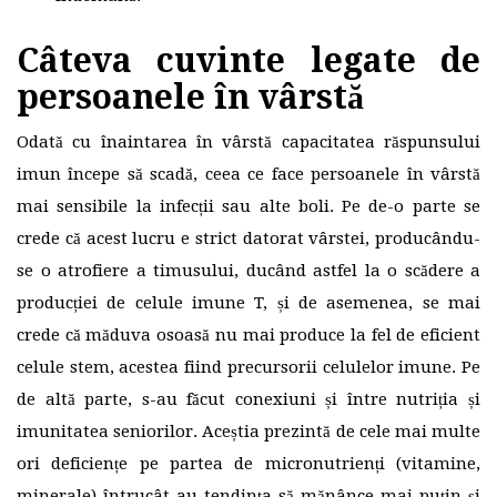
Câteva cuvinte legate de
persoanele în vârstă
Odată cu înaintarea în vârstă capacitatea răspunsului
imun începe să scadă, ceea ce face persoanele în vârstă
mai sensibile la infecții sau alte boli. Pe de-o parte se
crede că acest lucru e strict datorat vârstei, producându-
se o atrofiere a timusului, ducând astfel la o scădere a
producției de celule imune T, și de asemenea, se mai
crede că măduva osoasă nu mai produce la fel de eficient
celule stem, acestea fiind precursorii celulelor imune. Pe
de altă parte, s-au făcut conexiuni și între nutriția și
imunitatea seniorilor. Aceștia prezintă de cele mai multe
ori deficiențe pe partea de micronutrienți (vitamine,
minerale) întrucât au tendința să mănânce mai puțin și