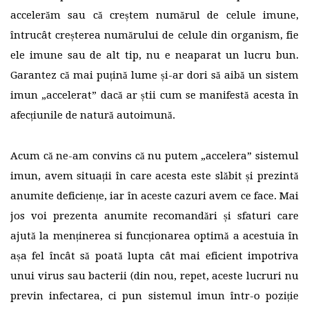
accelerăm sau că creștem numărul de celule imune,
întrucât creșterea numărului de celule din organism, fie
ele imune sau de alt tip, nu e neaparat un lucru bun.
Garantez că mai puțină lume și-ar dori să aibă un sistem
imun „accelerat” dacă ar știi cum se manifestă acesta în
afecțiunile de natură autoimună.
Acum că ne-am convins că nu putem „accelera” sistemul
imun, avem situații în care acesta este slăbit și prezintă
anumite deficiențe, iar în aceste cazuri avem ce face. Mai
jos voi prezenta anumite recomandări și sfaturi care
ajută la menținerea si funcționarea optimă a acestuia în
așa fel încât să poată lupta cât mai eficient impotriva
unui virus sau bacterii (din nou, repet, aceste lucruri nu
previn infectarea, ci pun sistemul imun într-o poziție