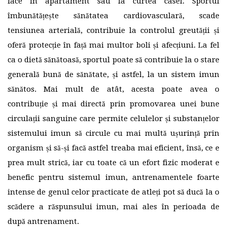
face în apartament sau la curtea casei. Sportul
îmbunătățește sănătatea cardiovasculară, scade
tensiunea arterială, contribuie la controlul greutății și
oferă protecție în față mai multor boli și afecțiuni. La fel
ca o dietă sănătoasă, sportul poate să contribuie la o stare
generală bună de sănătate, și astfel, la un sistem imun
sănătos. Mai mult de atât, acesta poate avea o
contribuție și mai directă prin promovarea unei bune
circulații sanguine care permite celulelor și substanțelor
sistemului imun să circule cu mai multă ușurință prin
organism și să-și facă astfel treaba mai eficient, însă, ce e
prea mult strică, iar cu toate că un efort fizic moderat e
benefic pentru sistemul imun, antrenamentele foarte
intense de genul celor practicate de atleți pot să ducă la o
scădere a răspunsului imun, mai ales în perioada de
după antrenament.