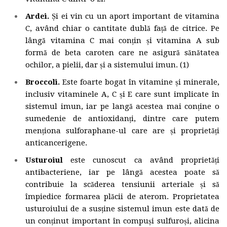
Ardei.
Și ei vin cu un aport important de vitamina
C, având chiar o cantitate dublă față de citrice. Pe
lângă vitamina C mai conțin și vitamina A sub
formă de beta caroten care ne asigură sănătatea
ochilor, a pielii, dar și a sistemului imun. (1)
Broccoli.
Este foarte bogat în vitamine și minerale,
inclusiv vitaminele A, C și E care sunt implicate în
sistemul imun, iar pe langă acestea mai conține o
sumedenie de antioxidanți, dintre care putem
menționa sulforaphane-ul care are și proprietăți
anticancerigene.
Usturoiul
este cunoscut ca având proprietăți
antibacteriene, iar pe lângă acestea poate să
contribuie la scăderea tensiunii arteriale și să
împiedice formarea plăcii de aterom. Proprietatea
usturoiului de a susține sistemul imun este dată de
un conținut important în compuși sulfuroși, alicina