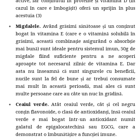
active, iar conținutul în proteine și vitamina D (în
cazul în care e îmbogățit) oferă un sprijin în plus
acestuia (3)
Migdalele.
Având grăsimi sănătoase și un conținut
bogat în vitamina E (care e o vitamină solubilă în
grăsimi, această combinație asigurând o absorbție
mai bună) sunt ideale pentru sistemul imun, 50g de
migdale fiind suficiente pentru a ne acoperi
aproapte tot necesarul zilnic de vitamina E. Dar
asta nu înseamnă că sunt singurele cu beneficii,
nucile sunt la fel de bune și ar trebui consumate
mai mult în această perioadă, mai ales că sunt
multe persoane care au câte un nuc în grădină.
Ceaiul verde.
Atât ceaiul verde, cât și cel negru
conțin flavonoide, o clasă de antioxidanți, însă ceaiul
verde e mai bogat într-un antioxidant numit
galatul de epigalocatechină sau EGCG, care a
demonstrat o îmbunătățire a funcției imune.