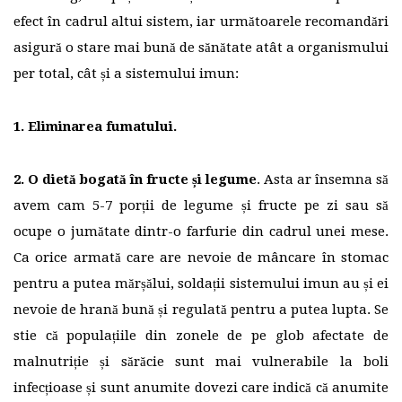
efect în cadrul altui sistem, iar următoarele recomandări
asigură o stare mai bună de sănătate atât a organismului
per total, cât și a sistemului imun:
1. Eliminarea fumatului.
2. O dietă bogată în fructe și legume
. Asta ar însemna să
avem cam 5-7 porții de legume și fructe pe zi sau să
ocupe o jumătate dintr-o farfurie din cadrul unei mese.
Ca orice armată care are nevoie de mâncare în stomac
pentru a putea mărșălui, soldații sistemului imun au și ei
nevoie de hrană bună și regulată pentru a putea lupta. Se
stie că populațiile din zonele de pe glob afectate de
malnutriție și sărăcie sunt mai vulnerabile la boli
infecțioase și sunt anumite dovezi care indică că anumite