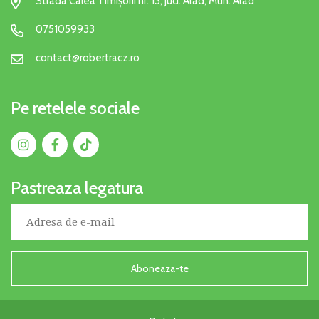
Strada Calea Timișorii nr. 13, Jud. Arad, Mun. Arad
0751059933
contact@robertracz.ro
Pe retelele sociale
Pastreaza legatura
Aboneaza-te