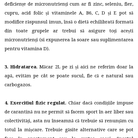
deficiențe de micronutrienți cum ar fi zinc, seleniu, fier,
cupru, acid folic și vitaminele A, B6, C, D și E pot să
modifice răspunsul imun, însă o dietă echilibrată formată
din toate grupele ar trebui să asigure toți acești
micronutrienți (si expunerea la soare sau suplimentarea
pentru vitamina D).
3. Hidratarea
. Măcar 2L pe zi și aici ne referim doar la
apă, evităm pe cât se poate sucul, fie că e natural sau
carbogazos.
4. Exercitiul fizic regulat.
Chiar dacă condițiile impuse
de carantină nu ne permit să facem sport în aer liber sau
colectivități, asta nu înseamnă că trebuie să renunțăm cu
totul la mișcare. Trebuie găsite alternative care se pot