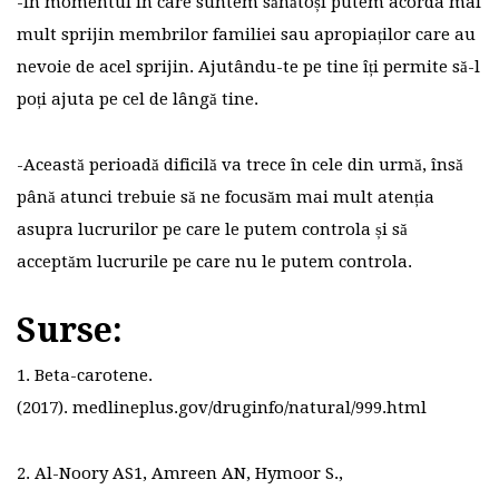
-În momentul în care suntem sănătoși putem acorda mai
mult sprijin membrilor familiei sau apropiaților care au
nevoie de acel sprijin. Ajutându-te pe tine îți permite să-l
poți ajuta pe cel de lângă tine.
-Această perioadă dificilă va trece în cele din urmă, însă
până atunci trebuie să ne focusăm mai mult atenția
asupra lucrurilor pe care le putem controla și să
acceptăm lucrurile pe care nu le putem controla.
Surse:
1. Beta-carotene.
(2017). medlineplus.gov/druginfo/natural/999.html
2. Al-Noory AS1, Amreen AN, Hymoor S.,